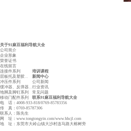
关于91麻豆福利导航大全
公司简介
企业形象
荣誉证书
在线留言
连接件系列
培训课程
层板托及塑胶...
新闻中心
冲压件系列
公司新闻
缓冲器、反弹器...
行业资讯
地脚及脚钉系列
常见问题
移动门配件系列
联系91麻豆福利导航大全
电 话：4008-933-818/0769-85783356
传 真：0769-85787306
联系人：陈先生
网 址：www.tongtongyin.com/www.hhcjl.com
地 址：东莞市大岭山镇大沙村连马路大榕树旁